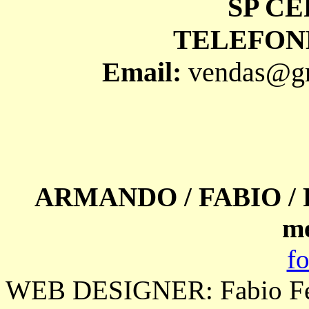
SP CE
TELEFONE:
Email:
vendas@gri
ARMANDO / FABIO /
m
f
WEB DESIGNER: Fabio Ferr